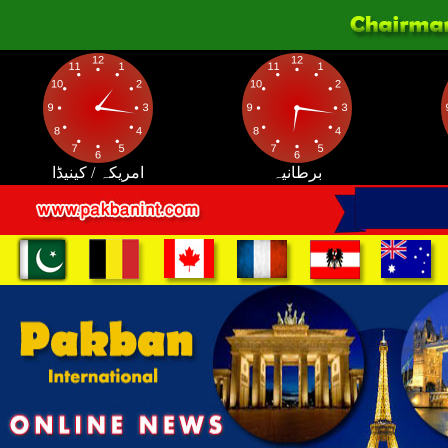
برطانیہ
امریکہ / کینیڈا