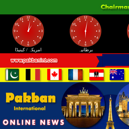
برطانیہ
امریکہ / کینیڈا