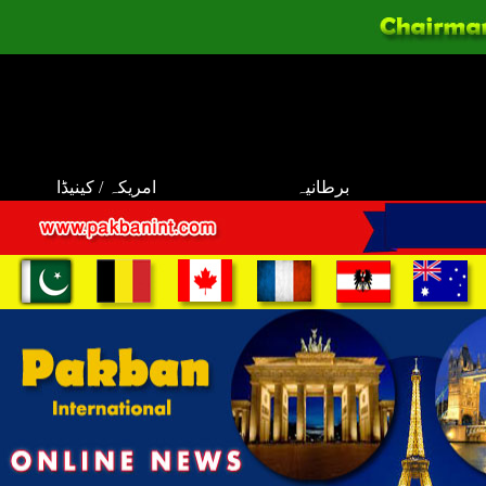
برطانیہ
امریکہ / کینیڈا