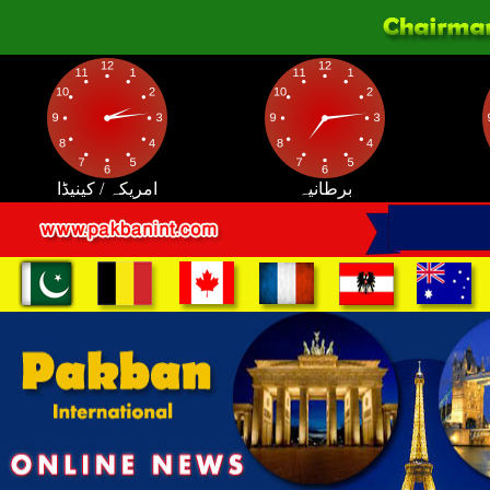
برطانیہ
امریکہ / کینیڈا