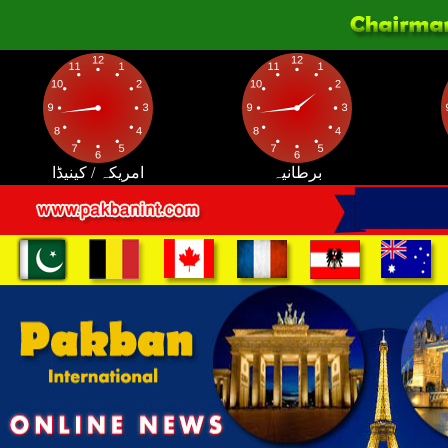
برطانیہ
امریکہ / کینیڈا