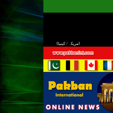
امریکہ / کینیڈا