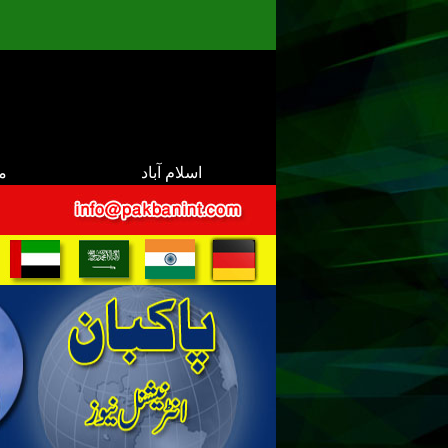
اسلام آباد
م