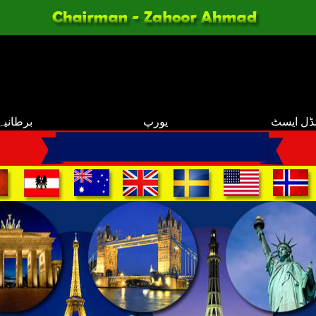
ڈل ایسٹ
یورپ
برطانیہ