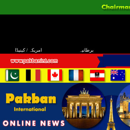
برطانیہ
امریکہ / کینیڈا