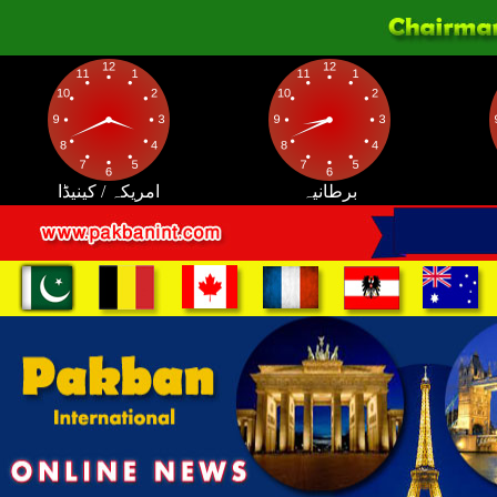
برطانیہ
امریکہ / کینیڈا