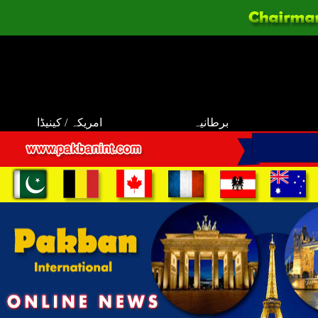
برطانیہ
امریکہ / کینیڈا