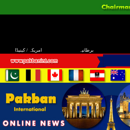
برطانیہ
امریکہ / کینیڈا