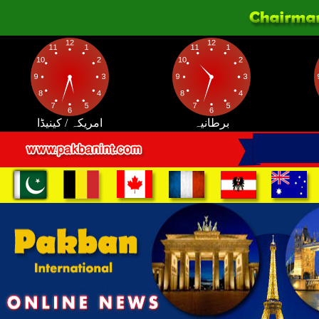
برطانیہ
امریکہ / کینیڈا