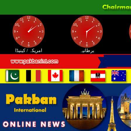
برطانیہ
امریکہ / کینیڈا