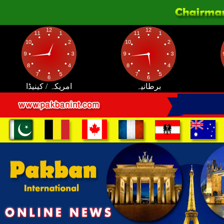
برطانیہ
امریکہ / کینیڈا