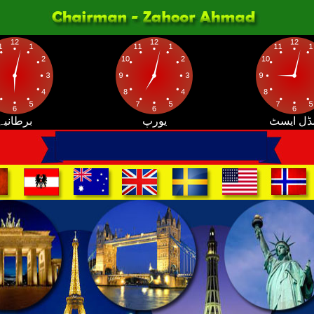
ڈل ایسٹ
یورپ
برطانیہ