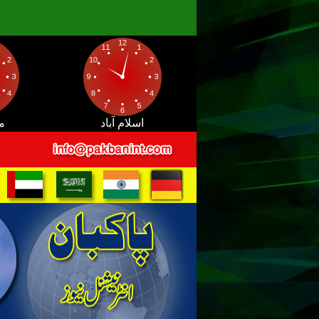
اسلام آباد
م