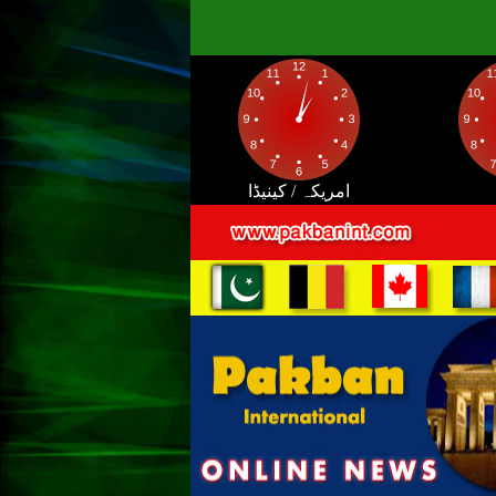
امریکہ / کینیڈا