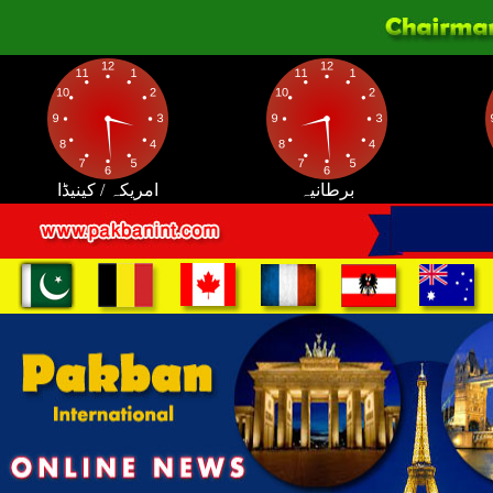
برطانیہ
امریکہ / کینیڈا