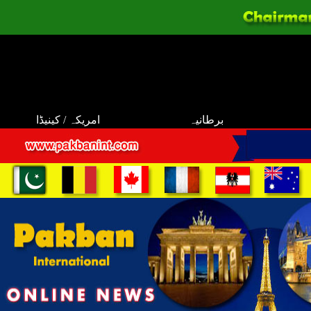
برطانیہ
امریکہ / کینیڈا