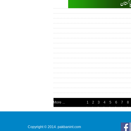
More ...
1
2
3
4
5
6
7
8
Copyright © 2014. pakbanint.com