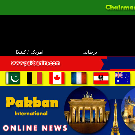
برطانیہ
امریکہ / کینیڈا