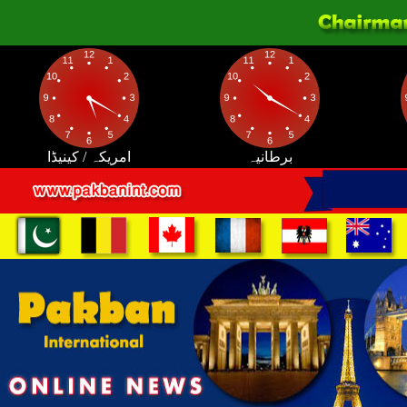
برطانیہ
امریکہ / کینیڈا