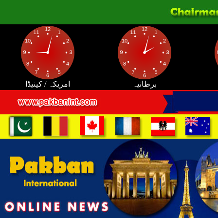
برطانیہ
امریکہ / کینیڈا