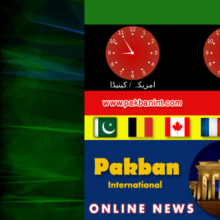
امریکہ / کینیڈا