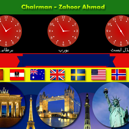
ڈل ایسٹ
یورپ
برطانیہ