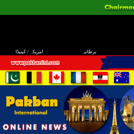
برطانیہ
امریکہ / کینیڈا