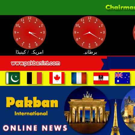
برطانیہ
امریکہ / کینیڈا