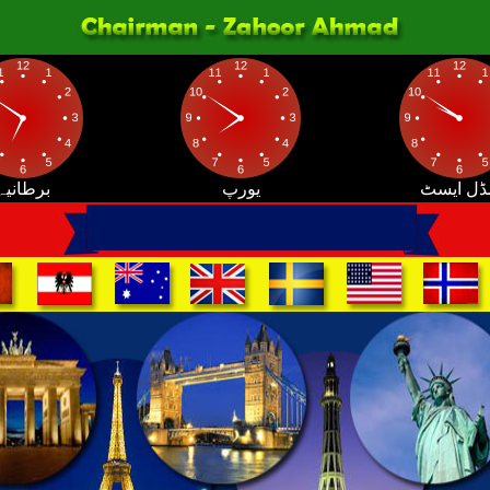
ڈل ایسٹ
یورپ
برطانیہ