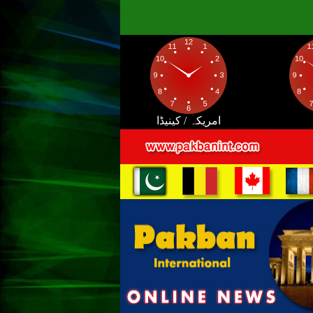
امریکہ / کینیڈا