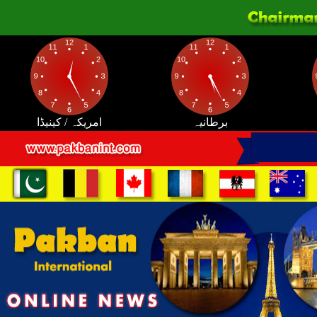
برطانیہ
امریکہ / کینیڈا