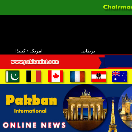
برطانیہ
امریکہ / کینیڈا