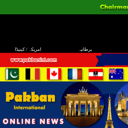
برطانیہ
امریکہ / کینیڈا