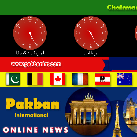
برطانیہ
امریکہ / کینیڈا