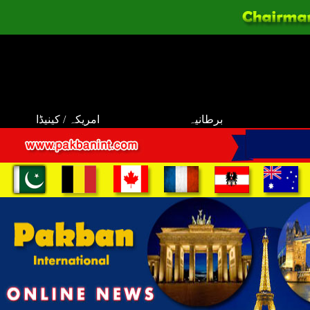
برطانیہ
امریکہ / کینیڈا