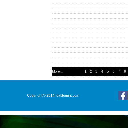
More ...
1
2
3
4
5
6
7
8
Copyright © 2014. pakbanint.com