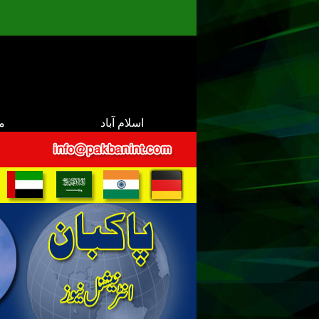
اسلام آباد
م