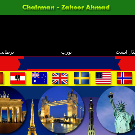
ڈل ایسٹ
یورپ
برطانیہ