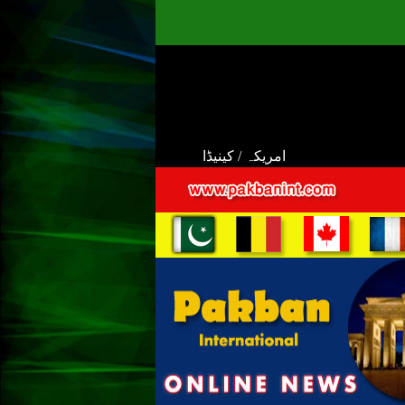
امریکہ / کینیڈا