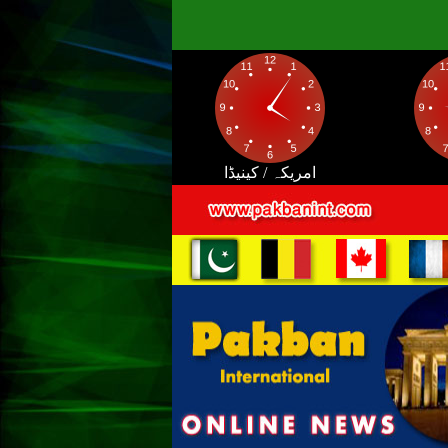
امریکہ / کینیڈا