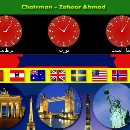
ڈل ایسٹ
یورپ
برطانیہ