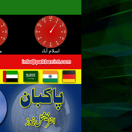
اسلام آباد
م