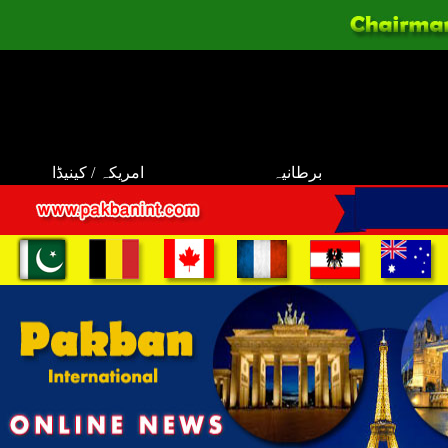
برطانیہ
امریکہ / کینیڈا