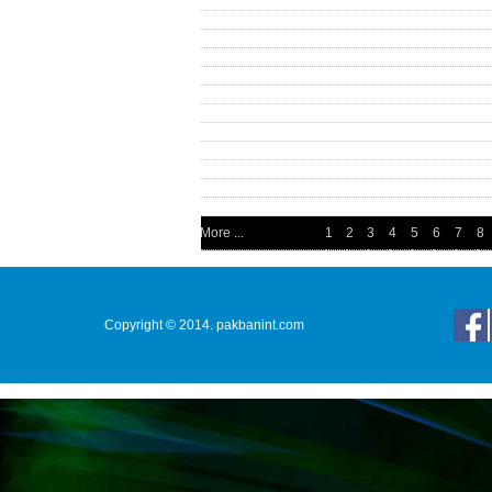
More ...
1
2
3
4
5
6
7
8
Copyright © 2014. pakbanint.com