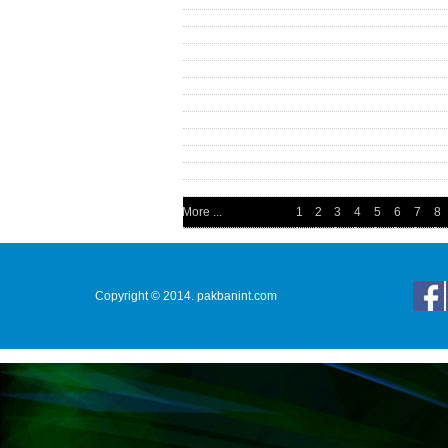
More ...
1
2
3
4
5
6
7
8
Copyright © 2014. pakbanint.com