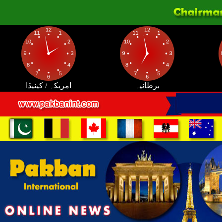
برطانیہ
امریکہ / کینیڈا