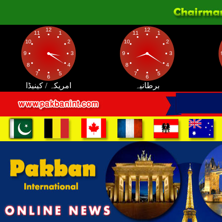
برطانیہ
امریکہ / کینیڈا