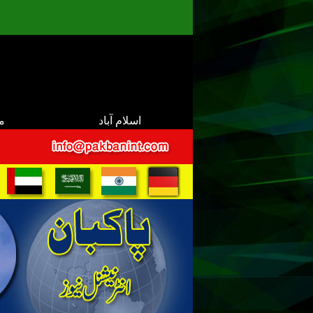
اسلام آباد
م