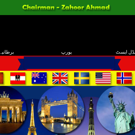
ڈل ایسٹ
یورپ
برطانیہ