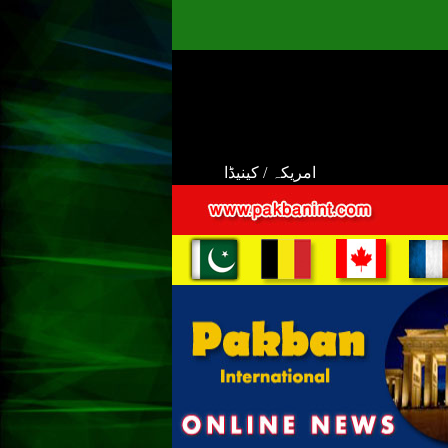
امریکہ / کینیڈا