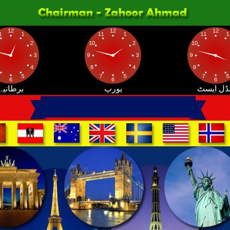
ڈل ایسٹ
یورپ
برطانیہ