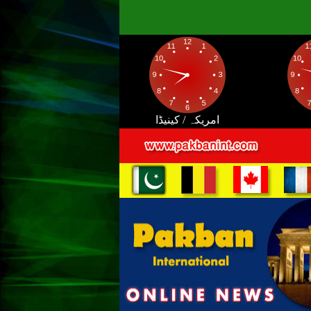
امریکہ / کینیڈا