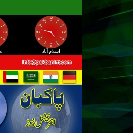
اسلام آباد
م