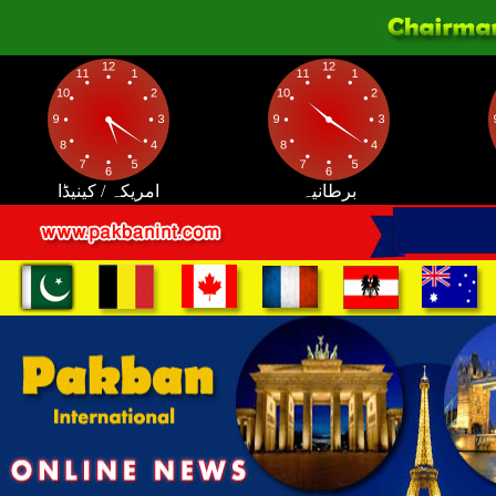
برطانیہ
امریکہ / کینیڈا