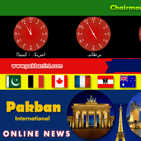
برطانیہ
امریکہ / کینیڈا