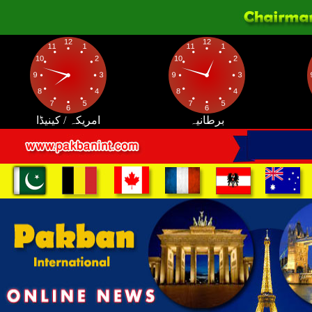
برطانیہ
امریکہ / کینیڈا