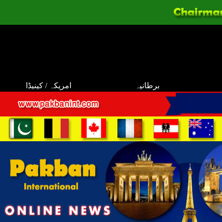
برطانیہ
امریکہ / کینیڈا