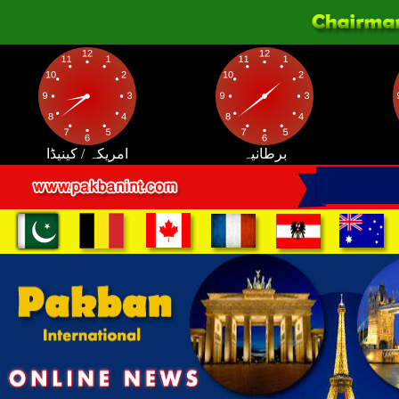
برطانیہ
امریکہ / کینیڈا