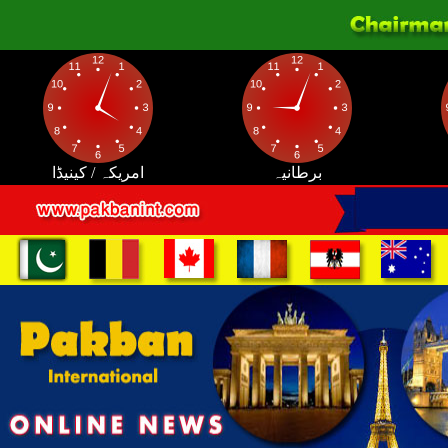
برطانیہ
امریکہ / کینیڈا