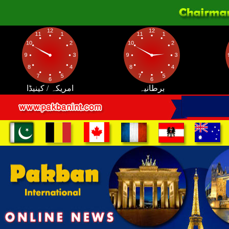
برطانیہ
امریکہ / کینیڈا