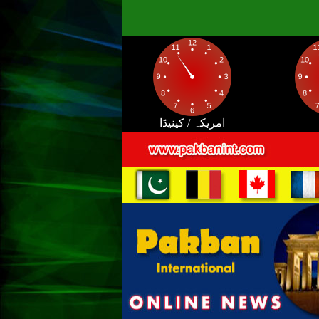
امریکہ / کینیڈا