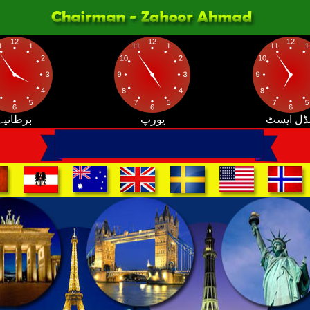
ڈل ایسٹ
یورپ
برطانیہ