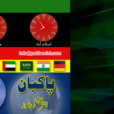
اسلام آباد
م