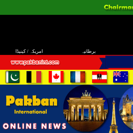
برطانیہ
امریکہ / کینیڈا