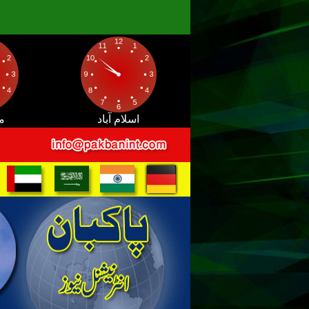
اسلام آباد
م