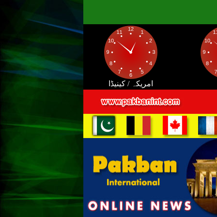
امریکہ / کینیڈا