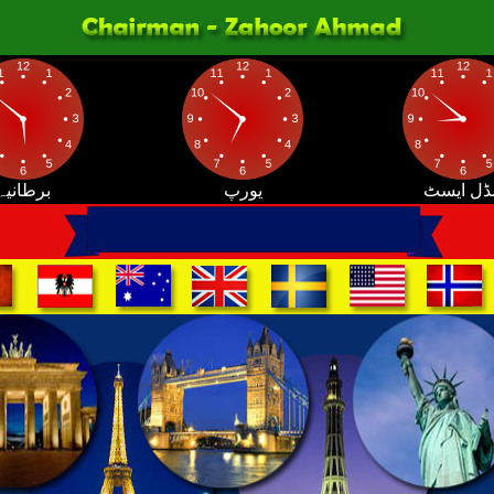
ڈل ایسٹ
یورپ
برطانیہ