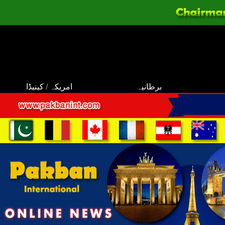
برطانیہ
امریکہ / کینیڈا