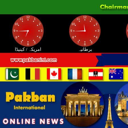
برطانیہ
امریکہ / کینیڈا