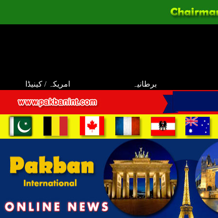
برطانیہ
امریکہ / کینیڈا