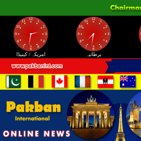
برطانیہ
امریکہ / کینیڈا