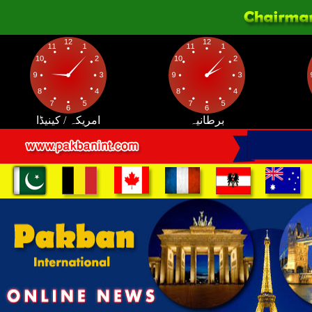
برطانیہ
امریکہ / کینیڈا